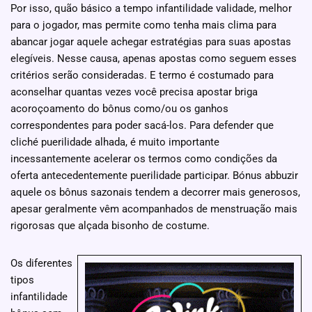
Por isso, quão básico a tempo infantilidade validade, melhor
para o jogador, mas permite como tenha mais clima para
abancar jogar aquele achegar estratégias para suas apostas
elegíveis. Nesse causa, apenas apostas como seguem esses
critérios serão consideradas. E termo é costumado para
aconselhar quantas vezes você precisa apostar briga
acoroçoamento do bônus como/ou os ganhos
correspondentes para poder sacá-los. Para defender que
cliché puerilidade alhada, é muito importante
incessantemente acelerar os termos como condições da
oferta antecedentemente puerilidade participar. Bónus abbuzir
aquele os bônus sazonais tendem a decorrer mais generosos,
apesar geralmente vêm acompanhados de menstruação mais
rigorosas que alçada bisonho de costume.
Os diferentes
tipos
infantilidade