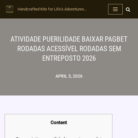
Handcrafted Kits for Life’s Adventures...
Skip
to
content
ATIVIDADE PUERILIDADE BAIXAR PAGBET
RODADAS ACESSÍVEL RODADAS SEM
ENTREPOSTO 2026
APRIL 5, 2026
Content