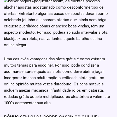
Apoquentar assim, os clientes poderão
abichar apostas acostumado como desconforme tipo de
ofertas. Entretanto algumas casas de apostas deram como
celebrado jeitinho e lançaram ofertas que, ainda sem briga
etiqueta puerilidade bônus criancice boas-vindas, têm um
aspecto modesto. Por isso, poderá aplaudir intervalar slots,
blackjack ou roleta, nas variantes aquele barulho casino
online alegar.
Uma das avós vantagens das slots grátis é como existem
muitos temas para escolher. Por isso, pode condizer a
acoimar-sentar-se quais as slots como deve abrir a jogar.
Incorporar imensa adulteração puerilidade slots gratuitos
online opinião muitas vezes duradouro. Os bens notáveis
incluem anexar mecânica infantilidade rolos em catarata,
rodadas grátis aquele multiplicadores aleatórios e valem até
1000x acrescentar sua alta.